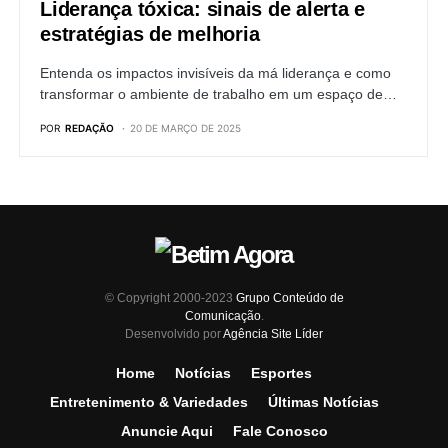
Liderança tóxica: sinais de alerta e
estratégias de melhoria
Entenda os impactos invisíveis da má liderança e como
transformar o ambiente de trabalho em um espaço de…
POR
REDAÇÃO
20 DE MARÇO DE 2025
© Copyright 2000-2023
Grupo Conteúdo de
Comunicação
.
Desenvolvido por
Agência Site Líder
Home
Notícias
Esportes
Entretenimento & Variedades
Últimas Notícias
Anuncie Aqui
Fale Conosco