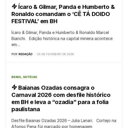
Ícaro & Gilmar, Panda e Humberto &
Ronaldo comandam o ‘CÊ TÁ DOIDO
FESTIVAL’ em BH
Ícaro & Gilmar, Panda e Humberto & Ronaldo Marcel
Bianchi. Edição histórica na capital mineira acontece
em…
POR
REDAÇÃO
25 DE FEVEREIRO DE 2026
BRASIL
NOTÍCIAS
Baianas Ozadas consagra o
Carnaval 2026 com desfile histórico
em BH e leva a “ozadia” para a folia
paulistana
Desfile Baianas Ozadas 2026 – Julia Lanari. Cortejo na
Afonso Pena foi marcado por homenagem