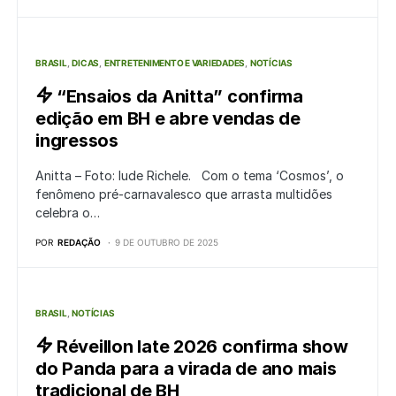
BRASIL
DICAS
ENTRETENIMENTO E VARIEDADES
NOTÍCIAS
“Ensaios da Anitta” confirma
edição em BH e abre vendas de
ingressos
Anitta – Foto: Iude Richele. Com o tema ‘Cosmos’, o
fenômeno pré-carnavalesco que arrasta multidões
celebra o…
POR
REDAÇÃO
9 DE OUTUBRO DE 2025
BRASIL
NOTÍCIAS
Réveillon Iate 2026 confirma show
do Panda para a virada de ano mais
tradicional de BH