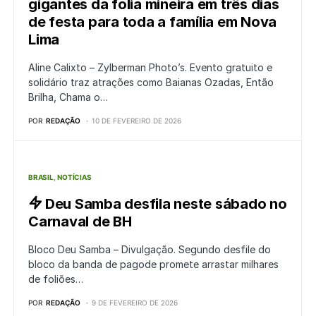
gigantes da folia mineira em três dias
de festa para toda a família em Nova
Lima
Aline Calixto – Zylberman Photo’s. Evento gratuito e
solidário traz atrações como Baianas Ozadas, Então
Brilha, Chama o…
POR
REDAÇÃO
10 DE FEVEREIRO DE 2026
BRASIL
NOTÍCIAS
Deu Samba desfila neste sábado no
Carnaval de BH
Bloco Deu Samba – Divulgação. Segundo desfile do
bloco da banda de pagode promete arrastar milhares
de foliões…
POR
REDAÇÃO
9 DE FEVEREIRO DE 2026