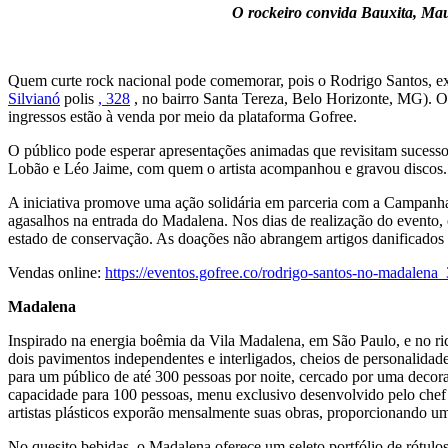
O rockeiro convida Bauxita, Ma
Quem curte rock nacional pode comemorar, pois o Rodrigo Santos, e
Silvianó
polis
, 328
, no bairro Santa Tereza, Belo Horizonte, MG). O
ingressos estão à venda por meio da plataforma Gofree.
O público pode esperar apresentações animadas que revisitam sucesso
Lobão e Léo Jaime, com quem o artista acompanhou e gravou discos.
A iniciativa promove uma ação solidária em parceria com a Campanh
agasalhos na entrada do Madalena. Nos dias de realização do evento, o
estado de conservação. As doações não abrangem artigos danificados 
Vendas online:
https://eventos.gofree.co/
rodrigo-santos-no-madalena_
Madalena
Inspirado na energia boêmia da Vila Madalena, em São Paulo, e no ri
dois pavimentos independentes e interligados, cheios de personalidade
para um público de até 300 pessoas por noite, cercado por uma decor
capacidade para 100 pessoas, menu exclusivo desenvolvido pelo chef V
artistas plásticos exporão mensalmente suas obras, proporcionando uma
No quesito bebidas, o Madalena oferece um seleto portfólio de rótu