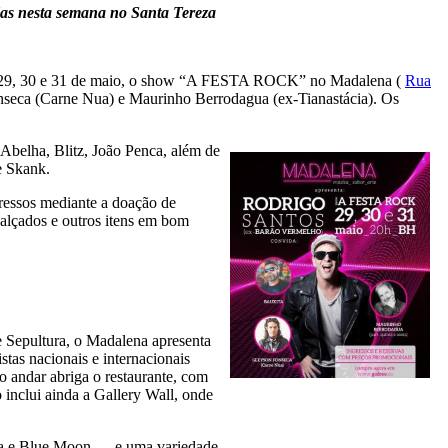
as nesta semana no Santa Tereza
dias 29, 30 e 31 de maio, o show “A FESTA ROCK” no Madalena (
Rua
onseca (Carne Nua) e Maurinho Berrodagua (ex-Tianastácia). Os
Abelha, Blitz, João Penca, além de
e Skank.
ressos mediante a doação de
calçados e outros itens em bom
e Sepultura, o Madalena apresenta
stas nacionais e internacionais
o andar abriga o restaurante, com
 inclui ainda a Gallery Wall, onde
aya e Blue Moon — e uma variedade