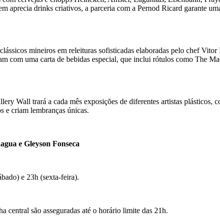
aprecia drinks criativos, a parceria com a Pernod Ricard garante uma c
ssicos mineiros em releituras sofisticadas elaboradas pelo chef Vitor R
m com uma carta de bebidas especial, que inclui rótulos como The Maca
ery Wall trará a cada mês exposições de diferentes artistas plásticos,
os e criam lembranças únicas.
dagua e Gleyson Fonseca
ábado) e 23h (sexta-feira).
ha central são asseguradas até o horário limite das 21h.