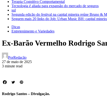
Terapia Cognitivo Comportamental
Tecnologia é aliada para expansão do mercado de seguros
sul
Segunda edição do festival na capital mineira reúne Bruno & 
Seguem mais 20 links do Job: Urban Music BH: capital mineira
Dicas
Entretenimento e Variedades
Ex-Barão Vermelho Rodrigo Sa
Por
Redação
27 de maio de 2025
3 minute read
Rodrigo Santos – Divulgação.