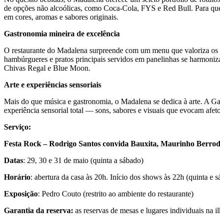
de opções não alcoólicas, como Coca-Cola, FYS e Red Bull. Para quem 
em cores, aromas e sabores originais.
Gastronomia mineira de excelência
O restaurante do Madalena surpreende com um menu que valoriza os clá
hambúrgueres e pratos principais servidos em panelinhas se harmoniza
Chivas Regal e Blue Moon.
Arte e experiências sensoriais
Mais do que música e gastronomia, o Madalena se dedica à arte. A Gall
experiência sensorial total — sons, sabores e visuais que evocam afet
Serviço:
Festa Rock – Rodrigo Santos convida Bauxita, Maurinho Berro
Datas
: 29, 30 e 31 de maio (quinta a sábado)
Horário
: abertura da casa às 20h. Início dos shows às 22h (quinta e s
Exposição
: Pedro Couto (restrito ao ambiente do restaurante)
Garantia da reserva:
as reservas de mesas e lugares individuais na il