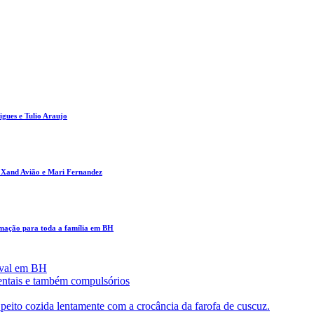
gues e Tulio Araujo
m Xand Avião e Mari Fernandez
amação para toda a família em BH
aval em BH
entais e também compulsórios
eito cozida lentamente com a crocância da farofa de cuscuz.