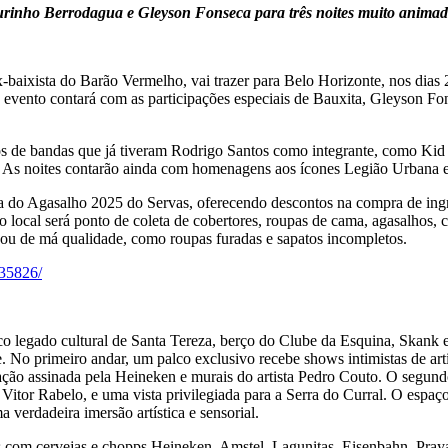
urinho Berrodagua e Gleyson Fonseca para três noites muito animad
x-baixista do Barão Vermelho, vai trazer para Belo Horizonte, nos 
 evento contará com as participações especiais de Bauxita, Gleyson F
s de bandas que já tiveram Rodrigo Santos como integrante, como Kid 
 As noites contarão ainda com homenagens aos ícones Legião Urbana 
a do Agasalho 2025 do Servas, oferecendo descontos na compra de ing
 local será ponto de coleta de cobertores, roupas de cama, agasalhos, 
ou de má qualidade, como roupas furadas e sapatos incompletos.
35826/
co legado cultural de Santa Tereza, berço do Clube da Esquina, Skank 
. No primeiro andar, um palco exclusivo recebe shows intimistas de arti
ação assinada pela Heineken e murais do artista Pedro Couto. O segund
itor Rabelo, e uma vista privilegiada para a Serra do Curral. O espaço
 verdadeira imersão artística e sensorial.
los com cervejas e chopps Heineken, Amstel, Lagunitas, Eisenbahn, Pr