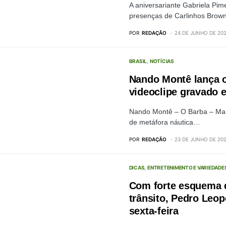
A aniversariante Gabriela Pim
presenças de Carlinhos Bro
POR
REDAÇÃO
24 DE JUNHO DE 20
BRASIL
NOTÍCIAS
Nando Montê lança 
videoclipe gravado 
Nando Montê – O Barba – Ma
de metáfora náutica…
POR
REDAÇÃO
23 DE JUNHO DE 20
DICAS
ENTRETENIMENTO E VARIEDADE
Com forte esquema 
trânsito, Pedro Leo
sexta-feira