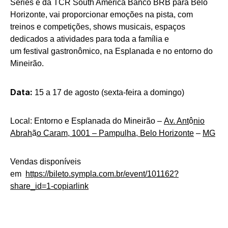
Series e da TCR South America Banco BRB para Belo
Horizonte, vai proporcionar emoções na pista, com
treinos e competições, shows musicais, espaços
dedicados a atividades para toda a família e
um festival gastronômico, na Esplanada e no entorno do
Mineirão.
Data:
15 a 17 de agosto (sexta-feira a domingo)
Local: Entorno e Esplanada do Mineirão –
Av. Ant
ô
nio
Abrah
ã
o Caram, 1001 – Pampulha, Belo Horizonte
–
MG
Vendas disponíveis
em
https://bileto.sympla.com.br/event/101162?
share_id=1-copiarlink