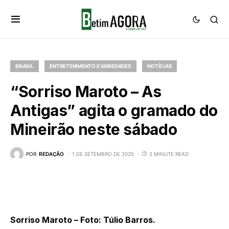
BRASIL
ENTRETENIMENTO E VARIEDADES
NOTÍCIAS
“Sorriso Maroto – As
Antigas” agita o gramado do
Mineirão neste sábado
POR
REDAÇÃO
1 DE SETEMBRO DE 2025
2 MINUTE READ
Sorriso Maroto –
Foto: Túlio Barros.