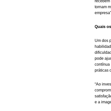
recebem 
tornam m
empresa”,
Quais os
Um dos p
habilidad
dificulda
pode aju
contínua
práticas 
“Ao inve
compromi
satisfaç
e a imag