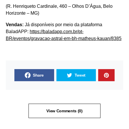
(R. Henriqueto Cardinale, 460 – Olhos D’Água, Belo
Horizonte – MG)
Vendas:
Já disponíveis por meio da plataforma
BaladAPP:
https://baladapp.
com.br/pt-
BR/eventos/gravacao-
astral-em-bh-matheus-kauan/
8385
Share
Tweet
View Comments (0)