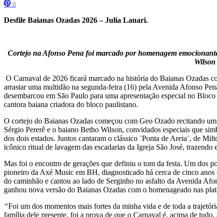
0
Desfile Baianas Ozadas 2026 – Julia Lanari.
Cortejo na Afonso Pena foi marcado por homenagem emocionante 
Wilson
O Carnaval de 2026 ficará marcado na história do Baianas Ozadas como 
arrastar uma multidão na segunda-feira (16) pela Avenida Afonso Pe
desembarcou em São Paulo para uma apresentação especial no Bloco B
cantora baiana criadora do bloco paulistano.
O cortejo do Baianas Ozadas começou com Geo Ozado recitando um p
Sérgio Pererê e o baiano Betho Wilson, convidados especiais que simb
dos dois estados. Juntos cantaram o clássico ¨Ponta de Areia¨, de Mi
icônico ritual de lavagem das escadarias da Igreja São José, trazendo
Mas foi o encontro de gerações que definiu o tom da festa. Um dos p
pioneiro da Axé Music em BH, diagnosticado há cerca de cinco anos 
do caminhão e cantou ao lado de Serginho no asfalto da Avenida Afon
ganhou nova versão do Baianas Ozadas com o homenageado nas plata
“
Foi um dos momentos mais fortes da minha vida e de toda a trajetóri
família dele presente, foi a prova de que o Carnaval é, acima de tudo