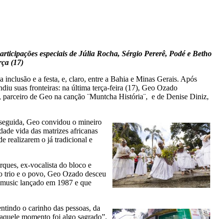
cipações especiais de Júlia Rocha, Sérgio Pererê, Podé e Betho
ça (17)
inclusão e a festa, e, claro, entre a Bahia e Minas Gerais. Após
ndiu suas fronteiras: na última terça-feira (17), Geo Ozado
 parceiro de Geo na canção ¨Muntcha História¨, e de Denise Diniz,
seguida, Geo convidou o mineiro
dade vida das matrizes africanas
 realizarem o já tradicional e
ques, ex-vocalista do bloco e
o trio e o povo, Geo Ozado desceu
é music lançado em 1987 e que
entindo o carinho das pessoas, da
 naquele momento foi algo sagrado”,