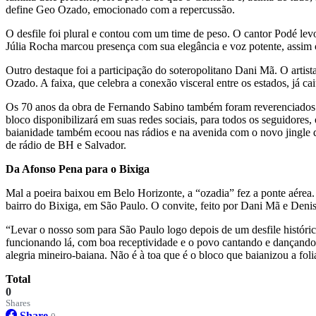
define Geo Ozado, emocionado com a repercussão.
O desfile foi plural e contou com um time de peso. O cantor Podé levo
Júlia Rocha marcou presença com sua elegância e voz potente, assim 
Outro destaque foi a participação do soteropolitano Dani Mã. O artist
Ozado. A faixa, que celebra a conexão visceral entre os estados, já cai
Os 70 anos da obra de Fernando Sabino também foram reverenciados na
bloco disponibilizará em suas redes sociais, para todos os seguidores
baianidade também ecoou nas rádios e na avenida com o novo jingle da
de rádio de BH e Salvador.
Da Afonso Pena para o Bixiga
Mal a poeira baixou em Belo Horizonte, a “ozadia” fez a ponte aérea.
bairro do Bixiga, em São Paulo. O convite, feito por Dani Mã e Denise
“Levar o nosso som para São Paulo logo depois de um desfile históri
funcionando lá, com boa receptividade e o povo cantando e dançando
alegria mineiro-baiana. Não é à toa que é o bloco que baianizou a fol
Total
0
Shares
Share