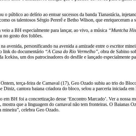
u o público ao delírio ao entoar sucessos da banda Tianastácia, injetan
como os talentosos Sérgio Pererê e Betho Wilson, que enriqueceram a s
a veio a BH especialmente para lançar, ao vivo, a música
“Muntcha His
u no gosto dos foliões.
 avenida, personificando na avenida a amizade entre o escritor minei
, o link do documentário
“A Casa do Rio Vermelho”
, obra de Sabino so
 Icekiss, um dos patrocinadores do desfile e lançado especialmente pa
 Ontem, terça-feira de Carnaval (17), Geo Ozado subiu ao trio do Bloco
 Diniz, cantora baiana criadora do bloco, selou a parceria iniciada em
co em BH foi a concretização desse ‘Encontro Marcado’. Ver a nossa m
, mostra que a linguagem do carnaval não tem fronteiras. O Baianas O
ia mineira”, celebra Geo Ozado.