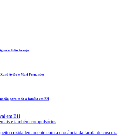
gues e Tulio Araujo
m Xand Avião e Mari Fernandez
amação para toda a família em BH
aval em BH
entais e também compulsórios
eito cozida lentamente com a crocância da farofa de cuscuz.