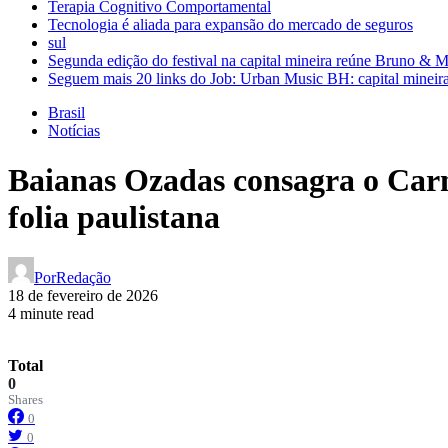
Terapia Cognitivo Comportamental
Tecnologia é aliada para expansão do mercado de seguros
sul
Segunda edição do festival na capital mineira reúne Bruno & 
Seguem mais 20 links do Job: Urban Music BH: capital mineira
Brasil
Notícias
Baianas Ozadas consagra o Carna
folia paulistana
Por
Redação
18 de fevereiro de 2026
4 minute read
Total
0
Shares
0
0