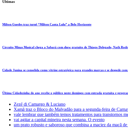
Últimas
Milton Guedes traz turnê “Milton Canta Lulu” a Belo Horizonte
Circuito Minas Musical chega a Sabará com show gratuito de Thiago Delegado, Nath Rodri
Cidade Junina se consolida como vitrine estratégica para grandes marcas e se despede co
Última Cidadezinha do ano recebe o público neste domingo com entrada gratuita e progr
Zezé di Camargo & Luciano
Xamã traz o Bloco do Malvadão para a segunda-feira de Carn
vale lembrar que também temos tratamentos para transtornos m
vai agitar a capital mineira nesta semana. O evento
um prato robusto e saboroso que combina a maciez da maçã de p