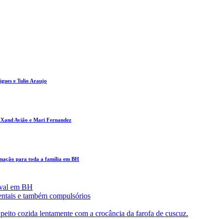
gues e Tulio Araujo
m Xand Avião e Mari Fernandez
amação para toda a família em BH
aval em BH
entais e também compulsórios
eito cozida lentamente com a crocância da farofa de cuscuz.