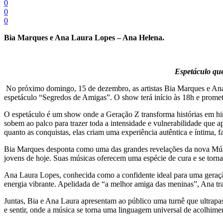
0
0
0
Bia Marques e Ana Laura Lopes – Ana Helena.
Espetáculo que
No próximo domingo, 15 de dezembro, as artistas Bia Marques e Ana L
espetáculo “Segredos de Amigas”. O show terá início às 18h e prome
O espetáculo é um show onde a Geração Z transforma histórias em hi
sobem ao palco para trazer toda a intensidade e vulnerabilidade que
quanto as conquistas, elas criam uma experiência autêntica e íntima,
Bia Marques desponta como uma das grandes revelações da nova Mús
jovens de hoje. Suas músicas oferecem uma espécie de cura e se to
Ana Laura Lopes, conhecida como a confidente ideal para uma geraçã
energia vibrante. Apelidada de “a melhor amiga das meninas”, Ana t
Juntas, Bia e Ana Laura apresentam ao público uma turnê que ultrapas
e sentir, onde a música se torna uma linguagem universal de acolhime