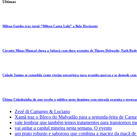
Últimas
Milton Guedes traz turnê “Milton Canta Lulu” a Belo Horizonte
Circuito Minas Musical chega a Sabará com show gratuito de Thiago Delegado, Nath Rodri
Cidade Junina se consolida como vitrine estratégica para grandes marcas e se despede co
Última Cidadezinha do ano recebe o público neste domingo com entrada gratuita e progr
Zezé di Camargo & Luciano
Xamã traz o Bloco do Malvadão para a segunda-feira de Carn
vale lembrar que também temos tratamentos para transtornos m
vai agitar a capital mineira nesta semana. O evento
um prato robusto e saboroso que combina a maciez da maçã de p