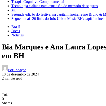
Terapia Cognitivo Comportamental
Tecnologia é aliada para expansão do mercado de seguros
sul
Segunda edição do festival na capital mineira reúne Bruno & 
Seguem mais 20 links do Job: Urban Music BH: capital mineira
Brasil
Dicas
Notícias
Bia Marques e Ana Laura Lopes
em BH
Por
Redação
10 de dezembro de 2024
2 minute read
Total
0
Shares