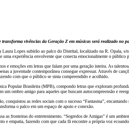
 transforma vivências da Geração Z em músicas será realizado no pal
aura Lopes subirão ao palco do Distrital, localizado na R. Opala, s/n
te uma experiência envolvente que conecta emocionalmente o público 
nos e emoções em letras que falam por uma geração inteira. As talent
 apenas a juventude contemporânea consegue expressar. Através de canç
 fazendo com que o público se sinta compreendido e acolhido.
ica Popular Brasileira (MPB), compondo letras que exploram profund
rnam um ombro amigo para aqueles que buscam autocompreensão e reerg
o, conquistou as redes sociais com o sucesso “Fantasma”, encantando 
ransforma o palco em um espaço de apoio e conexão.
sa as fronteiras do entretenimento. “Segredos de Amigas” é um ambiente
nto e empatia, fazendo com que cada fã encontre a própria voz ecoando