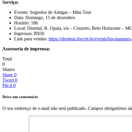
Serviço:
Evento: Segredos de Amigas – Mini Tour
Data: Domingo, 15 de dezembro
Horário: 18h
Local: Distrital, R. Opala, s/n – Cruzeiro, Belo Horizonte – M
Ingressos: R$50
Link para vendas:
https://shotgun.live/pt-br/events/bia-marques
Assessoria de imprensa:
Total
0
Shares
Share
0
Tweet
0
Pin it
0
Deixe um comentário
O seu endereço de e-mail não será publicado.
Campos obrigatórios s