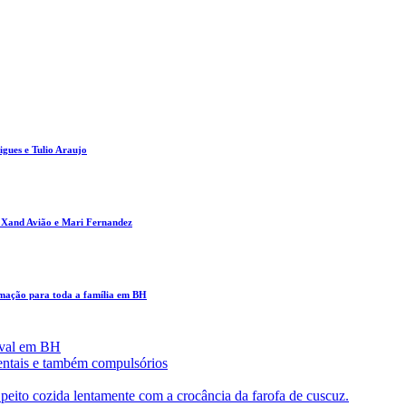
gues e Tulio Araujo
m Xand Avião e Mari Fernandez
amação para toda a família em BH
aval em BH
entais e também compulsórios
eito cozida lentamente com a crocância da farofa de cuscuz.