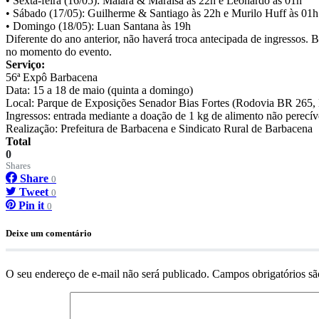
• Sexta-feira (16/05): Maiara & Maraisa às 22h e Leonardo às 01h
• Sábado (17/05): Guilherme & Santiago às 22h e Murilo Huff às 01h
• Domingo (18/05): Luan Santana às 19h
Diferente do ano anterior, não haverá troca antecipada de ingressos. 
no momento do evento.
Serviço:
56ª Expô Barbacena
Data: 15 a 18 de maio (quinta a domingo)
Local: Parque de Exposições Senador Bias Fortes (Rodovia BR 265
Ingressos: entrada mediante a doação de 1 kg de alimento não perecív
Realização: Prefeitura de Barbacena e Sindicato Rural de Barbacena
Total
0
Shares
Share
0
Tweet
0
Pin it
0
Deixe um comentário
O seu endereço de e-mail não será publicado.
Campos obrigatórios s