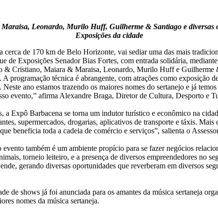
araisa, Leonardo, Murilo Huff, Guilherme & Santiago e diversas ou
Exposições da cidade
 cerca de 170 km de Belo Horizonte, vai sediar uma das mais tradicion
ue de Exposições Senador Bias Fortes, com entrada solidária, mediante
eto & Cristiano, Maiara & Maraisa, Leonardo, Murilo Huff e Guilherme 
A programação técnica é abrangente, com atrações como exposição de a
Neste ano estamos trazendo os maiores nomes do sertanejo e já temos 
osso evento,” afirma Alexandre Braga, Diretor de Cultura, Desporto e 
dos, a Expô Barbacena se torna um indutor turístico e econômico na cid
ntes, supermercados, drogarias, aplicativos de transporte e táxis. Mais
 o que beneficia toda a cadeia de comércio e serviços”, salienta o Asses
 evento também é um ambiente propício para se fazer negócios relacio
nimais, torneio leiteiro, e a presença de diversos empreendedores no s
nde, gerando diversas oportunidades que reverberam em diversos segm
ade de shows já foi anunciada para os amantes da música sertaneja org
ores nomes da música sertaneja.