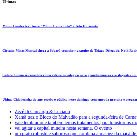
Últimas
Milton Guedes traz turnê “Milton Canta Lulu” a Belo Horizonte
Circuito Minas Musical chega a Sabará com show gratuito de Thiago Delegado, Nath Rodri
Cidade Junina se consolida como vitrine estratégica para grandes marcas e se despede co
Última Cidadezinha do ano recebe o público neste domingo com entrada gratuita e progr
Zezé di Camargo & Luciano
Xamã traz o Bloco do Malvadão para a segunda-feira de Carn
vale lembrar que também temos tratamentos para transtornos m
vai agitar a capital mineira nesta semana. O evento
um prato robusto e saboroso que combina a maciez da maçã de p