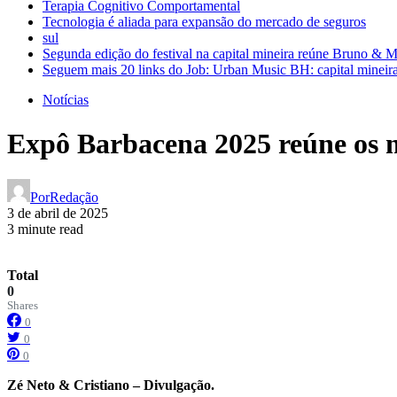
Terapia Cognitivo Comportamental
Tecnologia é aliada para expansão do mercado de seguros
sul
Segunda edição do festival na capital mineira reúne Bruno & 
Seguem mais 20 links do Job: Urban Music BH: capital mineira
Notícias
Expô Barbacena 2025 reúne os 
Por
Redação
3 de abril de 2025
3 minute read
Total
0
Shares
0
0
0
Zé Neto & Cristiano – Divulgação.