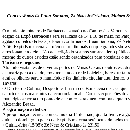
Com os shows de Luan Santana, Zé Neto & Cristiano, Maiara & M
O município mineiro de Barbacena, situado no Campo das Vertentes, a
edição da Expô Barbacena será realizada de 14 a 18 de maio, no Parq
agitarão o palco da festa já foram confirmados: Luan Santana, Zé N
A 56ª Expô Barbacena vai oferecer muito mais do que grandes shows. 
emocionante rodeio. “A cada edição buscamos surpreender o público. 
mesmo de outros estados estão sendo organizadas para prestigiar o n
Turismo e negócios
Atraindo visitantes de diversas partes de Minas Gerais e outros esta
chamariz para a cidade, movimentando a rede hoteleira, bares, restaura
atrai os olhares para o município e faz dinheiro circular aqui dentro,
Tavares.
O Diretor de Cultura, Desporto e Turismo de Barbacena destaca que o
características marcantes da economia local. “Com as exposições de a
município se torna um ponto de encontro para quem compra e quem ve
Alexandre Braga.
Programação artística
A programação técnica começa no dia 14 de maio, quarta-feira, e a gr
quinta a domingo, o palco da Expô Barbacena será ocupado pelos mai
• Quinta-feira (15/05): Zé Neto & Cristiano às 23h50