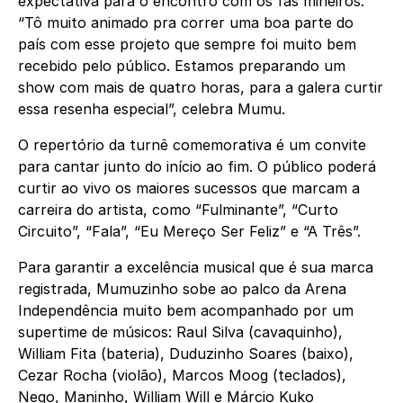
expectativa para o encontro com os fãs mineiros.
“Tô muito animado pra correr uma boa parte do
país com esse projeto que sempre foi muito bem
recebido pelo público. Estamos preparando um
show com mais de quatro horas, para a galera curtir
essa resenha especial”, celebra Mumu.
O repertório da turnê comemorativa é um convite
para cantar junto do início ao fim. O público poderá
curtir ao vivo os maiores sucessos que marcam a
carreira do artista, como “Fulminante”, “Curto
Circuito”, “Fala”, “Eu Mereço Ser Feliz” e “A Três”.
Para garantir a excelência musical que é sua marca
registrada, Mumuzinho sobe ao palco da Arena
Independência muito bem acompanhado por um
supertime de músicos: Raul Silva (cavaquinho),
William Fita (bateria), Duduzinho Soares (baixo),
Cezar Rocha (violão), Marcos Moog (teclados),
Nego, Maninho, William Will e Márcio Kuko